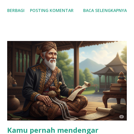
penelitian menunjukkan bahwa mayoritas konsumen
BERBAGI
POSTING KOMENTAR
BACA SELENGKAPNYA
Indonesia memiliki mentalitas "mendang mending" atau
pragmatis . Bahkan, mentalitas ini adalah salah satu faktor
dominan yang membentuk keputusan pembelian di pasar.
Menurut riset pasar dari perusahaan seperti Nielsen,
Kantar, dan berbagai lembaga survei lokal: Lebih dari 50%
Konsumen Indonesia Sensitif Harga: Sebagian besar
konsumen aktif membandingkan harga, mencari diskon, dan
mempertimbangkan nilai (kualitas vs. harga) sebelum
membeli. Generasi Muda Sangat Pragmatis: Generasi Z dan
Milenial, yang merupakan target utama layanan digital,
dikenal sangat cermat dalam membelanjakan uang mereka.
Mereka akan melakukan riset mendalam di internet dan
membandingkan ulasan sebelum membuat keputusan.
Perilaku Ini Meluas...
Kamu pernah mendengar