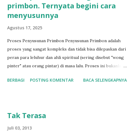
primbon. Ternyata begini cara
menyusunnya
Agustus 17, 2025
Proses Penyusunan Primbon Penyusunan Primbon adalah
proses yang sangat kompleks dan tidak bisa dilepaskan dari
peran para leluhur dan ahli spiritual (sering disebut "wong
pinter" atau orang pintar) di masa lalu. Proses ini bukanlah
sekadar menulis buku, tetapi merupakan hasil dari
BERBAGI
POSTING KOMENTAR
BACA SELENGKAPNYA
pengamatan mendalam, perhitungan, dan pengetahuan yang
diturunkan secara turun-temurun. Berikut adalah gambaran
umum bagaimana primbon dibuat: 1. Pengamatan dan
Pencatatan Para leluhur Jawa memiliki kebiasaan mengamati
Tak Terasa
fenomena alam dan kejadian di sekitar mereka dengan
sangat teliti. Mereka mencatat setiap peristiwa penting—
Juli 03, 2013
mulai dari tingkah laku hewan, pola cuaca, sampai mimpi