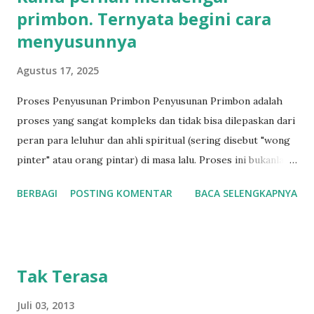
primbon. Ternyata begini cara
menyusunnya
Agustus 17, 2025
Proses Penyusunan Primbon Penyusunan Primbon adalah
proses yang sangat kompleks dan tidak bisa dilepaskan dari
peran para leluhur dan ahli spiritual (sering disebut "wong
pinter" atau orang pintar) di masa lalu. Proses ini bukanlah
sekadar menulis buku, tetapi merupakan hasil dari
BERBAGI
POSTING KOMENTAR
BACA SELENGKAPNYA
pengamatan mendalam, perhitungan, dan pengetahuan yang
diturunkan secara turun-temurun. Berikut adalah gambaran
umum bagaimana primbon dibuat: 1. Pengamatan dan
Pencatatan Para leluhur Jawa memiliki kebiasaan mengamati
Tak Terasa
fenomena alam dan kejadian di sekitar mereka dengan
sangat teliti. Mereka mencatat setiap peristiwa penting—
Juli 03, 2013