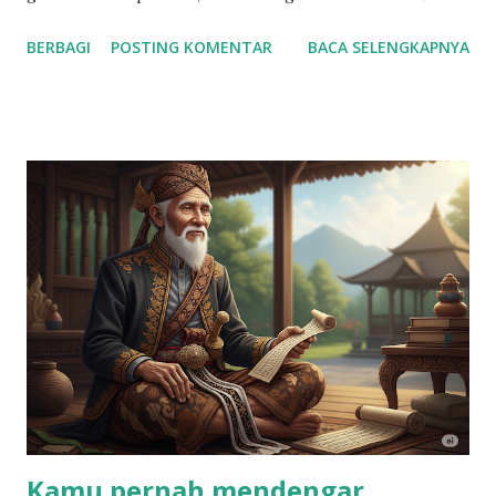
penelitian menunjukkan bahwa mayoritas konsumen
BERBAGI
POSTING KOMENTAR
BACA SELENGKAPNYA
Indonesia memiliki mentalitas "mendang mending" atau
pragmatis . Bahkan, mentalitas ini adalah salah satu faktor
dominan yang membentuk keputusan pembelian di pasar.
Menurut riset pasar dari perusahaan seperti Nielsen,
Kantar, dan berbagai lembaga survei lokal: Lebih dari 50%
Konsumen Indonesia Sensitif Harga: Sebagian besar
konsumen aktif membandingkan harga, mencari diskon, dan
mempertimbangkan nilai (kualitas vs. harga) sebelum
membeli. Generasi Muda Sangat Pragmatis: Generasi Z dan
Milenial, yang merupakan target utama layanan digital,
dikenal sangat cermat dalam membelanjakan uang mereka.
Mereka akan melakukan riset mendalam di internet dan
membandingkan ulasan sebelum membuat keputusan.
Perilaku Ini Meluas...
Kamu pernah mendengar